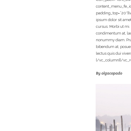
content_menu_fe_ico
padding_top=”20″]
ipsum dolor sit amet
cursus. Morbi ut mi.
condimentum at, lao
nonummy diam. Prae
bibendum at, posuere
lectus quis dui viv
[/vc_column][/vc_r
By
olgacopado