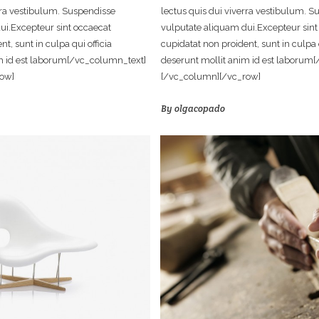
rra vestibulum. Suspendisse
lectus quis dui viverra vestibulum. S
ui.Excepteur sint occaecat
vulputate aliquam dui.Excepteur sint
t, sunt in culpa qui officia
cupidatat non proident, sunt in culpa q
m id est laborum[/vc_column_text]
deserunt mollit anim id est laborum
ow]
[/vc_column][/vc_row]
By
olgacopado