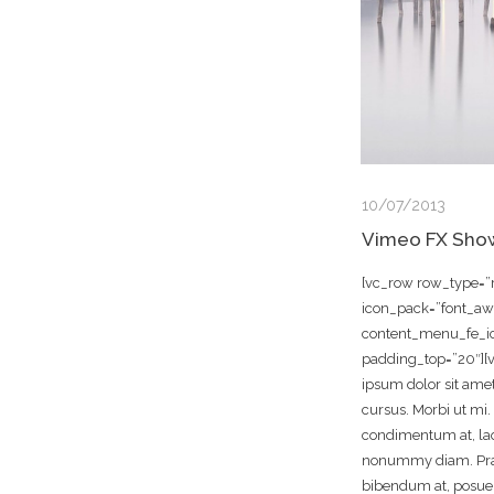
10/07/2013
Vimeo FX Sho
[vc_row row_type=”r
icon_pack=”font_a
content_menu_fe_ico
padding_top=”20″]
ipsum dolor sit amet
cursus. Morbi ut mi.
condimentum at, lao
nonummy diam. Prae
bibendum at, posuere