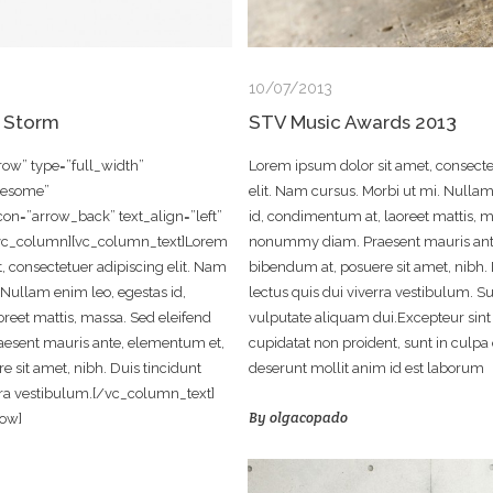
10/07/2013
 Storm
STV Music Awards 2013
ow” type=”full_width”
Lorem ipsum dolor sit amet, consecte
wesome”
elit. Nam cursus. Morbi ut mi. Nullam
n=”arrow_back” text_align=”left”
id, condimentum at, laoreet mattis, m
[vc_column][vc_column_text]Lorem
nonummy diam. Praesent mauris ant
, consectetuer adipiscing elit. Nam
bibendum at, posuere sit amet, nibh. 
 Nullam enim leo, egestas id,
lectus quis dui viverra vestibulum. S
reet mattis, massa. Sed eleifend
vulputate aliquam dui.Excepteur sint
sent mauris ante, elementum et,
cupidatat non proident, sunt in culpa q
 sit amet, nibh. Duis tincidunt
deserunt mollit anim id est laborum
erra vestibulum.[/vc_column_text]
By
olgacopado
ow]