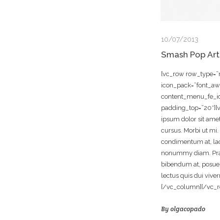
10/07/2013
Smash Pop Art
[vc_row row_type=”r
icon_pack=”font_a
content_menu_fe_ico
padding_top=”20″]
ipsum dolor sit amet
cursus. Morbi ut mi.
condimentum at, lao
nonummy diam. Prae
bibendum at, posuere
lectus quis dui viv
[/vc_column][/vc_r
By
olgacopado