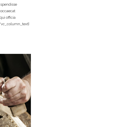
uspendisse
 occaecat
ui officia
[/vc_column_text]