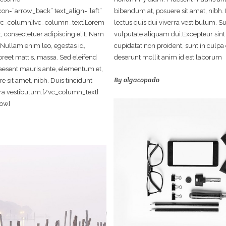
n=”arrow_back” text_align=”left”
bibendum at, posuere sit amet, nibh. 
[vc_column][vc_column_text]Lorem
lectus quis dui viverra vestibulum. S
, consectetuer adipiscing elit. Nam
vulputate aliquam dui.Excepteur sint
 Nullam enim leo, egestas id,
cupidatat non proident, sunt in culpa q
reet mattis, massa. Sed eleifend
deserunt mollit anim id est laborum
sent mauris ante, elementum et,
By
olgacopado
 sit amet, nibh. Duis tincidunt
erra vestibulum.[/vc_column_text]
ow]