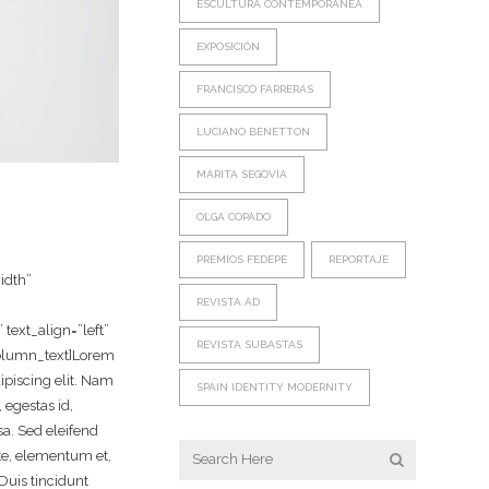
ESCULTURA CONTEMPORANEA
EXPOSICIÓN
FRANCISCO FARRERAS
LUCIANO BENETTON
MARITA SEGOVIA
OLGA COPADO
PREMIOS FEDEPE
REPORTAJE
idth”
REVISTA AD
ext_align=”left”
REVISTA SUBASTAS
olumn_text]Lorem
ipiscing elit. Nam
SPAIN IDENTITY MODERNITY
 egestas id,
a. Sed eleifend
e, elementum et,
Duis tincidunt