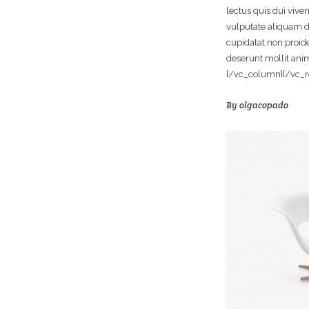
lectus quis dui vive
vulputate aliquam d
cupidatat non proiden
deserunt mollit ani
[/vc_column][/vc_r
By
olgacopado