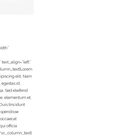
idth”
ext_align=”left”
olumn_text]Lorem
ipiscing elit. Nam
 egestas id,
a. Sed eleifend
e, elementum et,
Duis tincidunt
uspendisse
 occaecat
ui officia
[/vc_column_text]