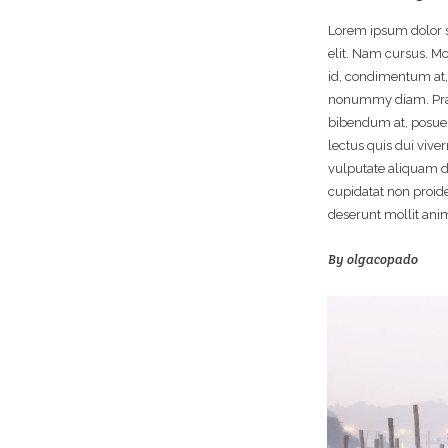
Lorem ipsum dolor s
elit. Nam cursus. Mo
id, condimentum at, 
nonummy diam. Prae
bibendum at, posuere
lectus quis dui vive
vulputate aliquam d
cupidatat non proiden
deserunt mollit ani
By
olgacopado