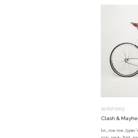
10/07/2013
Clash & Mayh
[vc_row row_type=”r
icon_pack=”font_a