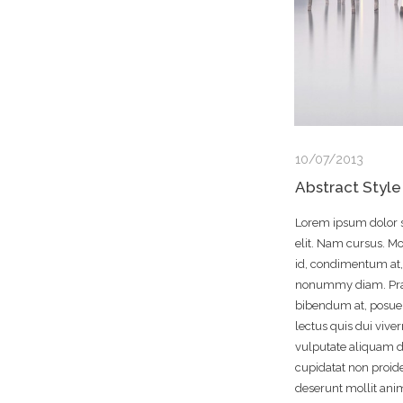
10/07/2013
Abstract Style
Lorem ipsum dolor s
elit. Nam cursus. Mo
id, condimentum at, 
nonummy diam. Prae
bibendum at, posuere
lectus quis dui vive
vulputate aliquam d
cupidatat non proiden
deserunt mollit ani