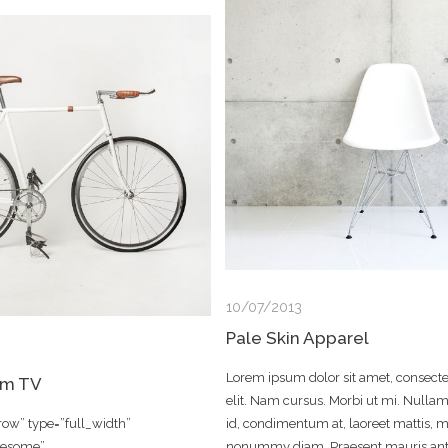
10/07/2013
Pale Skin Apparel
Lorem ipsum dolor sit amet, consecte
em TV
elit. Nam cursus. Morbi ut mi. Nullam
ow” type=”full_width”
id, condimentum at, laoreet mattis, m
wesome”
nonummy diam. Praesent mauris ant