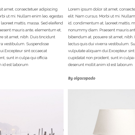
it amet, consectetuer adipiscing
Lorem ipsum dolor sit amet, consecte
rbi ut mi. Nullam enim leo, egestas
elit. Nam cursus. Morbi ut mi. Nullam
laoreet mattis, massa. Sed eleifend
id, condimentum at, laoreet mattis, m
sent mauris ante, elementum et,
nonummy diam. Praesent mauris ant
 sit amet, nibh. Duis tincidunt
bibendum at, posuere sit amet, nibh. 
rra vestibulum. Suspendisse
lectus quis dui viverra vestibulum. S
ui.Excepteur sint occaecat
vulputate aliquam dui.Excepteur sint
t, sunt in culpa qui officia
cupidatat non proident, sunt in culpa q
m id est laborum
deserunt mollit anim id est laborum
By
olgacopado