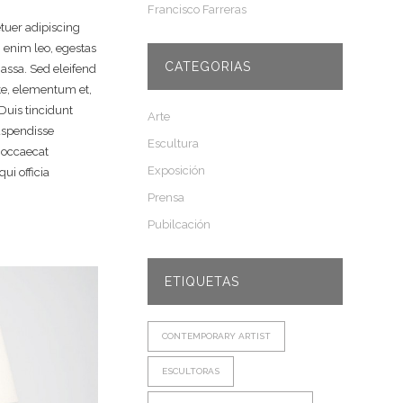
Francisco Farreras
tuer adipiscing
 enim leo, egestas
CATEGORIAS
assa. Sed eleifend
e, elementum et,
Duis tincidunt
Arte
uspendisse
Escultura
 occaecat
Exposición
ui officia
Prensa
Pubilcación
ETIQUETAS
CONTEMPORARY ARTIST
ESCULTORAS