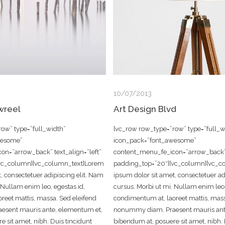
10/07/2013
wreel
Art Design Blvd
ow” type=”full_width”
[vc_row row_type=”row” type=”full_w
wesome”
icon_pack=”font_awesome”
n=”arrow_back” text_align=”left”
content_menu_fe_icon=”arrow_back” t
[vc_column][vc_column_text]Lorem
padding_top=”20″][vc_column][vc_c
, consectetuer adipiscing elit. Nam
ipsum dolor sit amet, consectetuer ad
 Nullam enim leo, egestas id,
cursus. Morbi ut mi. Nullam enim leo,
reet mattis, massa. Sed eleifend
condimentum at, laoreet mattis, mass
sent mauris ante, elementum et,
nonummy diam. Praesent mauris ant
 sit amet, nibh. Duis tincidunt
bibendum at, posuere sit amet, nibh. 