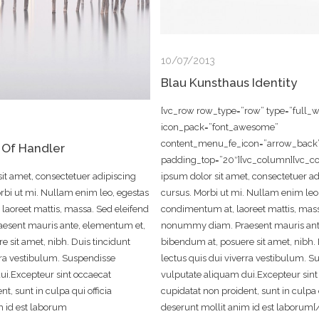
10/07/2013
Blau Kunsthaus Identity
[vc_row row_type=”row” type=”full_w
icon_pack=”font_awesome”
content_menu_fe_icon=”arrow_back” t
 Of Handler
padding_top=”20″][vc_column][vc_c
it amet, consectetuer adipiscing
ipsum dolor sit amet, consectetuer ad
rbi ut mi. Nullam enim leo, egestas
cursus. Morbi ut mi. Nullam enim leo,
laoreet mattis, massa. Sed eleifend
condimentum at, laoreet mattis, mass
sent mauris ante, elementum et,
nonummy diam. Praesent mauris ant
 sit amet, nibh. Duis tincidunt
bibendum at, posuere sit amet, nibh. 
rra vestibulum. Suspendisse
lectus quis dui viverra vestibulum. S
ui.Excepteur sint occaecat
vulputate aliquam dui.Excepteur sint
t, sunt in culpa qui officia
cupidatat non proident, sunt in culpa q
m id est laborum
deserunt mollit anim id est laborum