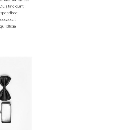
Duis tincidunt
uspendisse
 occaecat
ui officia