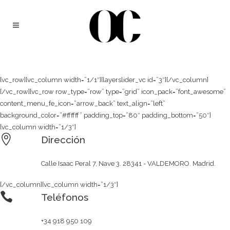
[vc_row][vc_column width=”1/1″][layerslider_vc id=”3″][/vc_column]
[/vc_row][vc_row row_type=”row” type=”grid” icon_pack=”font_awesome”
content_menu_fe_icon=”arrow_back” text_align=”left”
background_color=”#ffffff” padding_top=”80″ padding_bottom=”50″]
[vc_column width=”1/3″]
Dirección
Calle Isaac Peral 7, Nave 3. 28341 - VALDEMORO. Madrid.
[/vc_column][vc_column width=”1/3″]
Teléfonos
+34 918 950 109